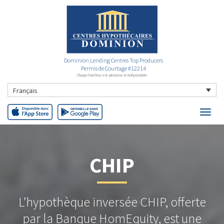
Dominion Lending Centres Top Producers
Permis de Courtage #12214
Chaque franchise est autonome et indépendante
Français
CHIP
L’hypothèque inversée CHIP, offerte
par la Banque HomEquity, est une