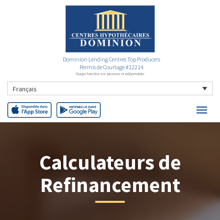
Dominion Lending Centres Top Producers
Permis de Courtage #12214
Chaque franchise est autonome et indépendante
Français
Calculateurs de
Refinancement